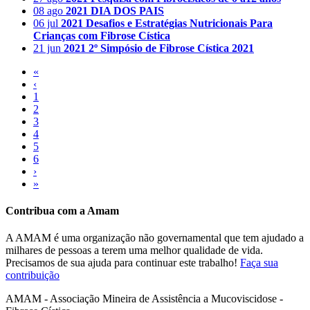
08 ago
2021
DIA DOS PAIS
06 jul
2021
Desafios e Estratégias Nutricionais Para
Crianças com Fibrose Cística
21 jun
2021
2º Simpósio de Fibrose Cística 2021
«
‹
1
2
3
4
5
6
›
»
Contribua com a Amam
A AMAM é uma organização não governamental que tem ajudado a
milhares de pessoas a terem uma melhor qualidade de vida.
Precisamos de sua ajuda para continuar este trabalho!
Faça sua
contribuição
AMAM - Associação Mineira de Assistência a Mucoviscidose -