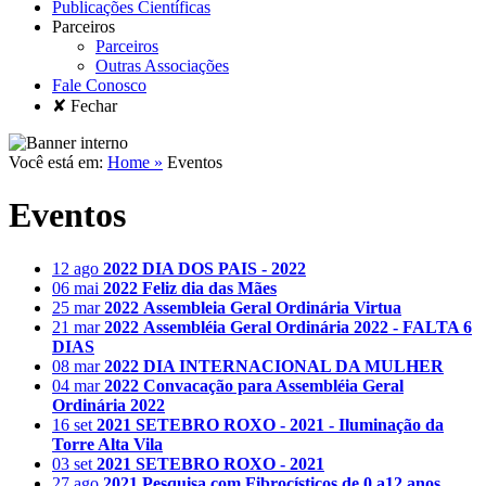
Publicações Científicas
Parceiros
Parceiros
Outras Associações
Fale Conosco
✘ Fechar
Você está em:
Home »
Eventos
Eventos
12 ago
2022
DIA DOS PAIS - 2022
06 mai
2022
Feliz dia das Mães
25 mar
2022
Assembleia Geral Ordinária Virtua
21 mar
2022
Assembléia Geral Ordinária 2022 - FALTA 6
DIAS
08 mar
2022
DIA INTERNACIONAL DA MULHER
04 mar
2022
Convacação para Assembléia Geral
Ordinária 2022
16 set
2021
SETEBRO ROXO - 2021 - Iluminação da
Torre Alta Vila
03 set
2021
SETEBRO ROXO - 2021
27 ago
2021
Pesquisa com Fibrocísticos de 0 a12 anos