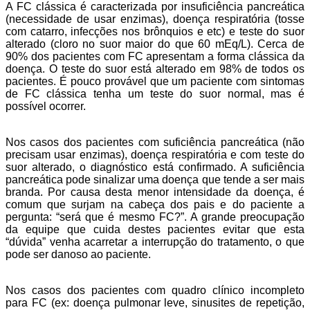
A FC clássica é caracterizada por insuficiência pancreática
(necessidade de usar enzimas), doença respiratória (tosse
com catarro, infecções nos brônquios e etc) e teste do suor
alterado (cloro no suor maior do que 60 mEq/L). Cerca de
90% dos pacientes com FC apresentam a forma clássica da
doença. O teste do suor está alterado em 98% de todos os
pacientes. É pouco provável que um paciente com sintomas
de FC clássica tenha um teste do suor normal, mas é
possível ocorrer.
Nos casos dos pacientes com suficiência pancreática (não
precisam usar enzimas), doença respiratória e com teste do
suor alterado, o diagnóstico está confirmado. A suficiência
pancreática pode sinalizar uma doença que tende a ser mais
branda. Por causa desta menor intensidade da doença, é
comum que surjam na cabeça dos pais e do paciente a
pergunta: “será que é mesmo FC?”. A grande preocupação
da equipe que cuida destes pacientes evitar que esta
“dúvida” venha acarretar a interrupção do tratamento, o que
pode ser danoso ao paciente.
Nos casos dos pacientes com quadro clínico incompleto
para FC (ex: doença pulmonar leve, sinusites de repetição,